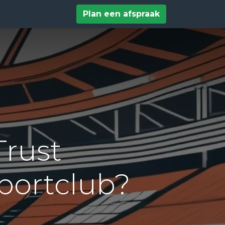
tact
Help
Plan een afspraak
Trust
portclub?