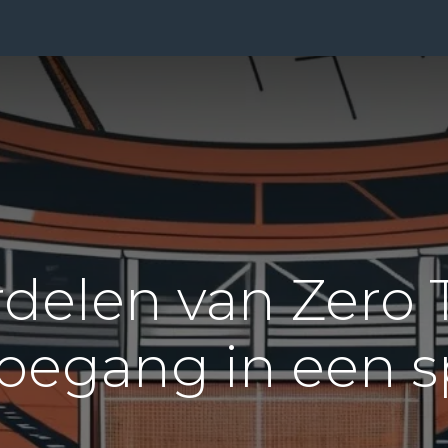
ensten
Prijzen
Over Ons
Blog
Resources
Con
delen van Zero 
oegang in een s