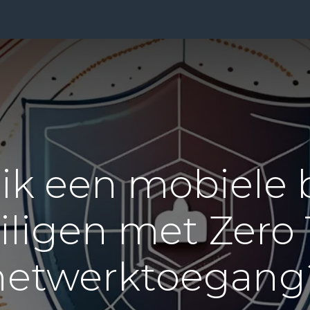
ensten
Prijzen
Over Ons
Blog
Resources
Con
ik een mobiele
iligen met Zero 
netwerktoegang