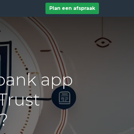
tact
Help
Plan een afspraak
 bank app
Trust
?