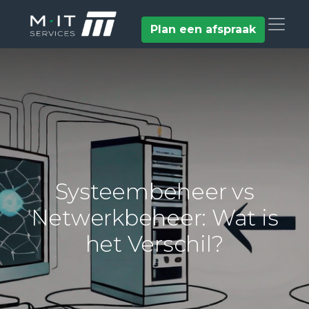
Plan een afspraak
Systeembeheer vs
Netwerkbeheer: Wat is
het Verschil?