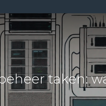
ensten
Prijzen
Over Ons
Blog
Resources
Con
eheer taken: wat