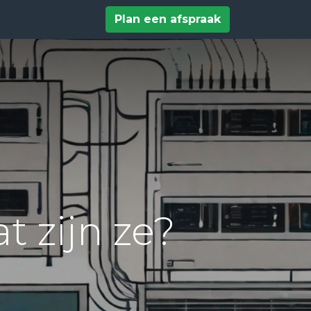
tact
Help
Plan een afspraak
 zijn ze?