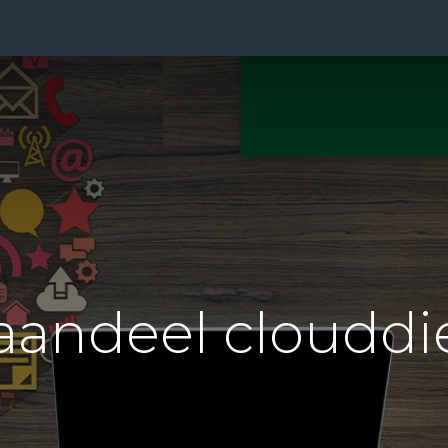
ensten
Prijzen
Over Ons
Blog
Resources
Con
aandeel clouddi