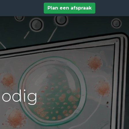
tact
Help
Plan een afspraak
nodig