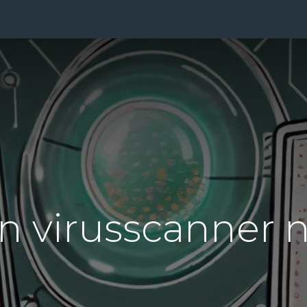
ensten
Prijzen
Over Ons
Blog
Resources
Con
en virusscanner 