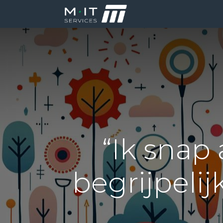
Producten
Di
“Ik snap 
begrijpeli