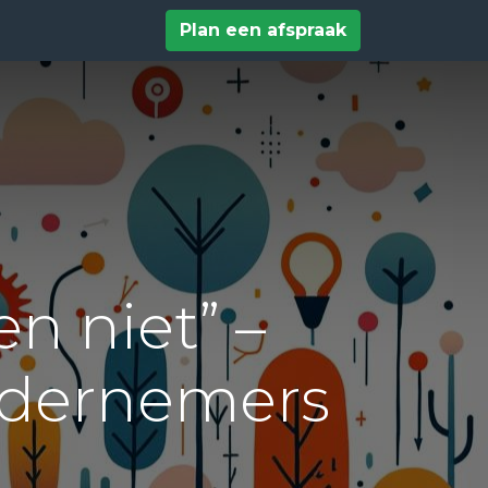
tact
Help
Plan een afspraak
en niet” –
ondernemers