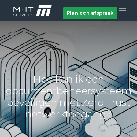
Plan een afspraak
Hoe kan ik een
documentbeheersysteem
beveiligen met Zero Trust
netwerktoegang?