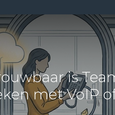
ensten
Prijzen
Over Ons
Blog
Resources
Con
ouwbaar is Tea
eken met VoIP o