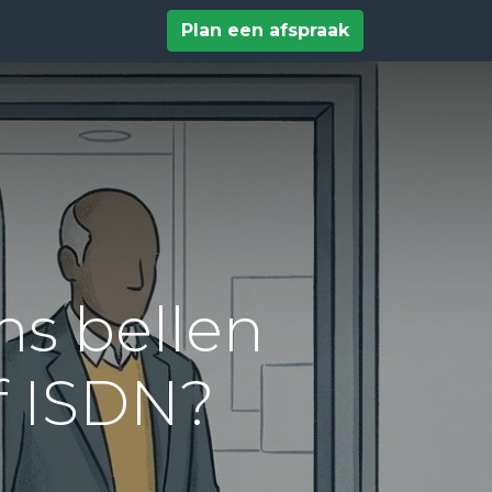
tact
Help
Plan een afspraak
ms bellen
f ISDN?