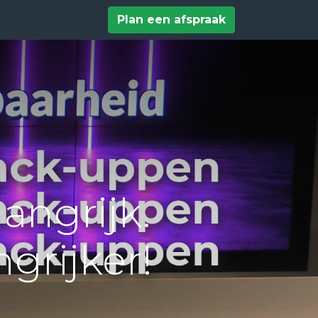
tact
Help
Plan een afspraak
angrijk.
ngrijker!