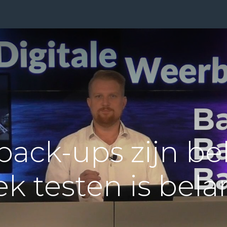
ensten
Prijzen
Over Ons
Blog
Resources
Con
ack-ups zijn bel
k testen is bela