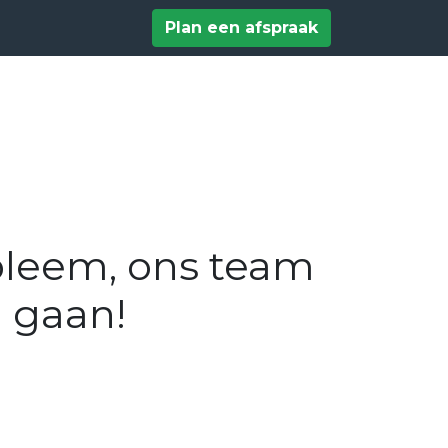
tact
Help
Plan een afspraak
bleem, ons team
g gaan!