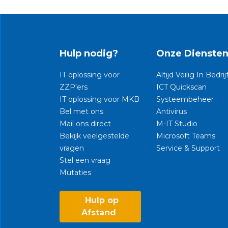
Hulp nodig?
Onze Dienste
IT oplossing voor
Altijd Veilig In Bedrij
ZZP'ers
ICT Quickscan
IT oplossing voor MKB
Systeembeheer
Bel met ons
Antivirus
Mail ons direct
M-IT Studio
Bekijk veelgestelde
Microsoft Teams
vragen
Service & Support
Stel een vraag
Mutaties​
Hulp op
Afstand