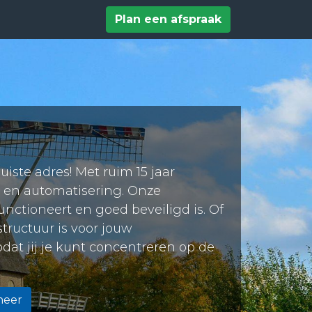
tact
Help
Plan een afspraak
ste adres! Met ruim 15 jaar
r en automatisering. Onze
nctioneert en goed beveiligd is. Of
structuur is voor jouw
at jij je kunt concentreren op de
heer