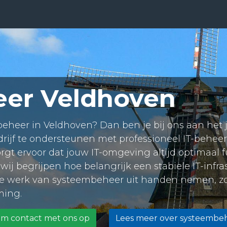
ensten
Prijzen
Over Ons
Blog
Resources
Con
er Veldhoven
eer in Veldhoven? Dan ben je bij ons aan het jui
drijf te ondersteunen met professioneel IT-behee
t ervoor dat jouw IT-omgeving altijd optimaal fu
, wij begrijpen hoe belangrijk een stabiele IT-infra
re werk van systeembeheer uit handen nemen, zod
ming.
m contact met ons op
Lees meer over systeembe