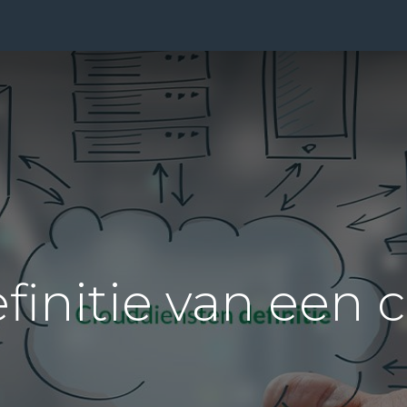
ensten
Prijzen
Over Ons
Blog
Resources
Con
efinitie van een 