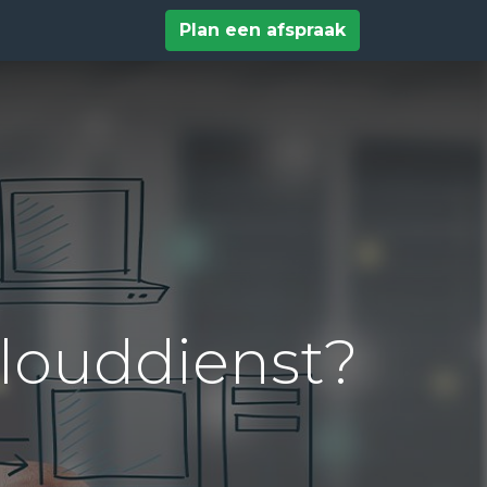
tact
Help
Plan een afspraak
clouddienst?