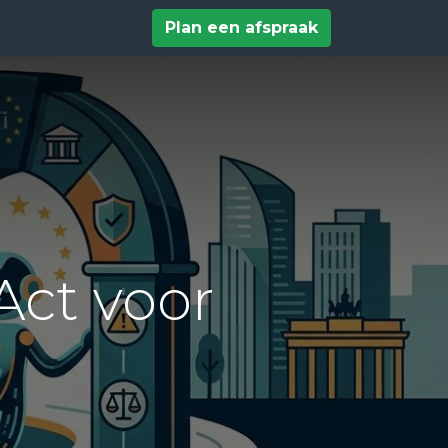
tact
Help
Plan een afspraak
Act voor