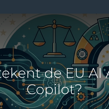
ensten
Prijzen
Over Ons
Blog
Resources
Con
ekent de EU AI 
Copilot?