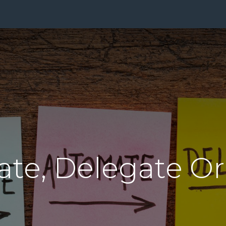
ensten
Prijzen
Over Ons
Blog
Resources
Con
te, Delegate Or