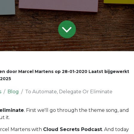
en door
Marcel Martens
op
28-01-2020
Laatst bijgewerkt
-2025
s
Blog
To Automate, Delegate Or Eliminate
eliminate
. First we'll go through the theme song, and
t it.
rcel Martens with
Cloud Secrets Podcast
. And today