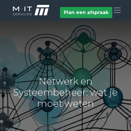
Plan een afspraak
Netwerk en
Systeembeheer: wat je
moet weten