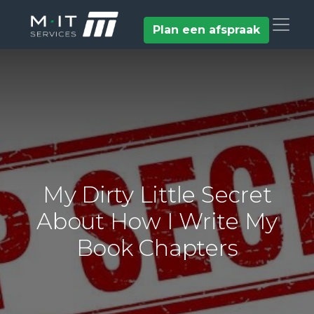
Plan een afspraak
My Dirty Little Secret
About How I Write My
Book Chapters