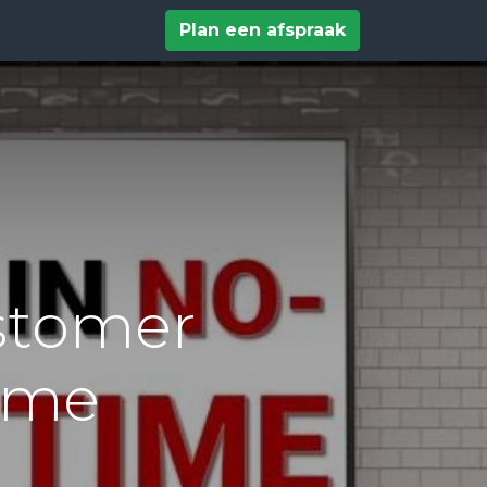
tact
Help
Plan een afspraak
ustomer
Time