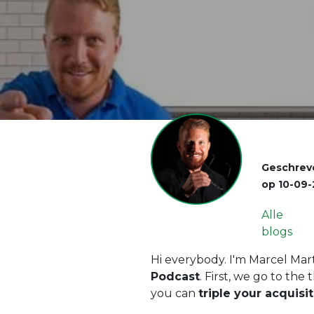
Geschrev
op
10-09-
Alle
blogs
Hi everybody. I'm Marcel Ma
Podcast
. First, we go to th
you can
triple your acquisi