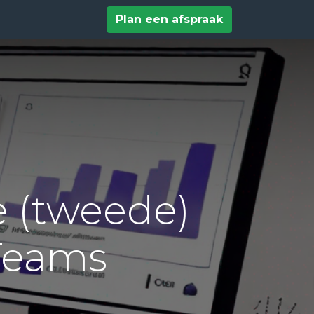
tact
Help
Plan een afspraak
e (tweede)
 Teams