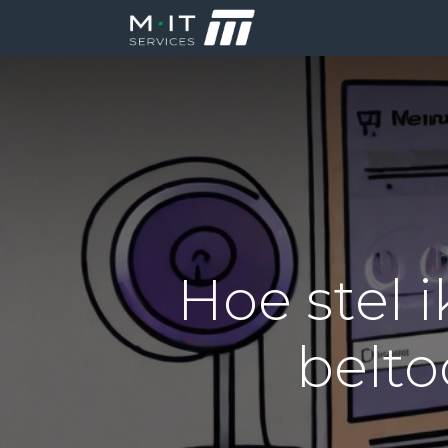
Producten
Di
Hoe stel 
belto