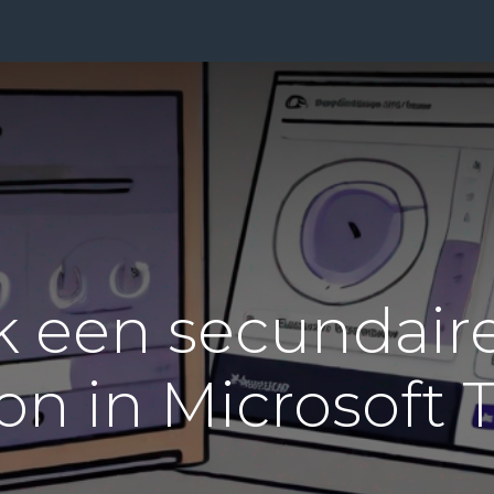
ensten
Prijzen
Over Ons
Blog
Resources
Con
ik een secundair
on in Microsoft