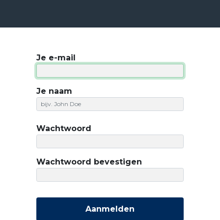
ensten
Prijzen
Over Ons
Blog
Resources
Con
Je e-mail
Je naam
Wachtwoord
Wachtwoord bevestigen
Aanmelden