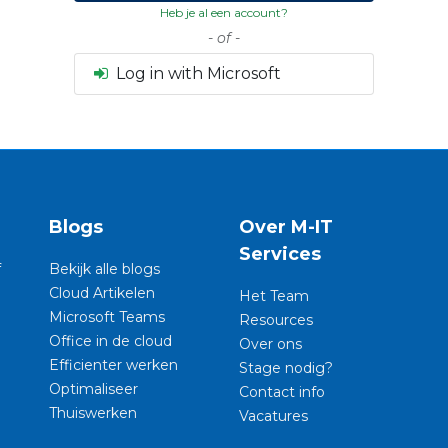
Heb je al een account?
- of -
Log in with Microsoft
n
Blogs
Over M-IT
Services
f
Bekijk alle blogs
Cloud Artikelen
Het Team
Microsoft Teams
Resources
Office in de cloud
Over ons
Efficienter werken
Stage nodig?
Optimaliseer
Contact info
Thuiswerken
Vacatures