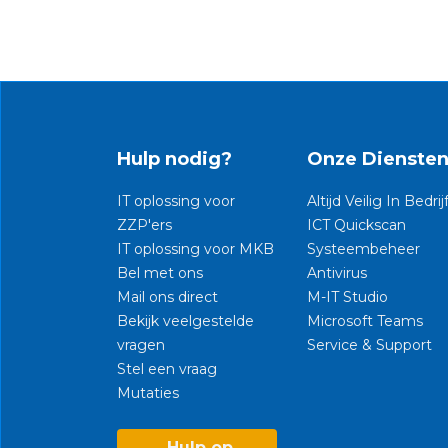
Hulp nodig?
Onze Dienste
IT oplossing voor
Altijd Veilig In Bedrij
ZZP'ers
ICT Quickscan
IT oplossing voor MKB
Systeembeheer
Bel met ons
Antivirus
Mail ons direct
M-IT Studio
Bekijk veelgestelde
Microsoft Teams
vragen
Service & Support
Stel een vraag
Mutaties​
Hulp op