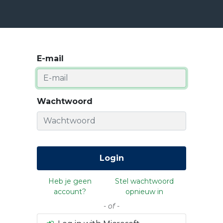
ensten
Prijzen
Over Ons
Blog
Resources
Con
E-mail
Wachtwoord
Login
Heb je geen
Stel wachtwoord
account?
opnieuw in
- of -