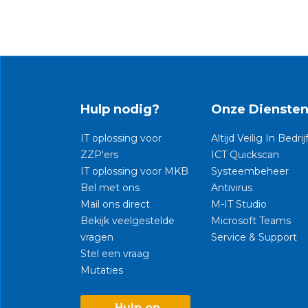
Hulp nodig?
Onze Dienste
IT oplossing voor
Altijd Veilig In Bedrij
ZZP'ers
ICT Quickscan
IT oplossing voor MKB
Systeembeheer
Bel met ons
Antivirus
Mail ons direct
M-IT Studio
Bekijk veelgestelde
Microsoft Teams
vragen
Service & Support
Stel een vraag
Mutaties​
Hulp op