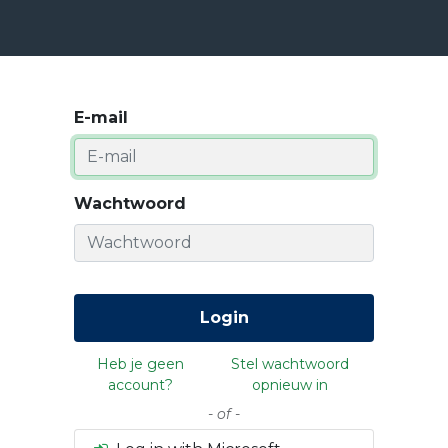
ensten
Prijzen
Over Ons
Blog
Resources
Con
E-mail
Wachtwoord
Login
Heb je geen
Stel wachtwoord
account?
opnieuw in
- of -